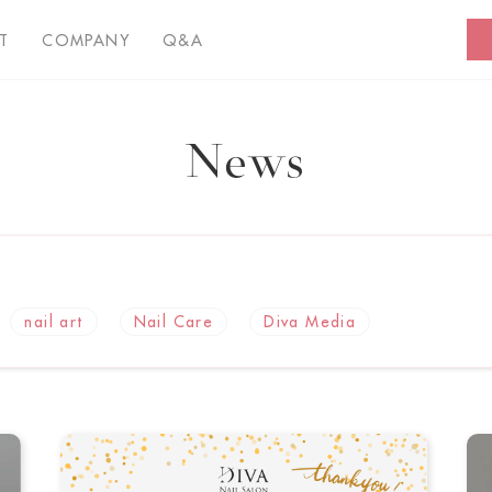
T
COMPANY
Q&A
News
nail art
Nail Care
Diva Media