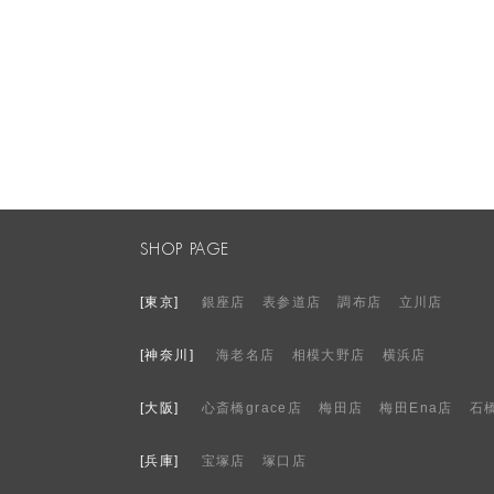
SHOP PAGE
[東京]
銀座店
表参道店
調布店
立川店
[神奈川]
海老名店
相模大野店
横浜店
[大阪]
心斎橋grace店
梅田店
梅田Ena店
石
[兵庫]
宝塚店
塚口店