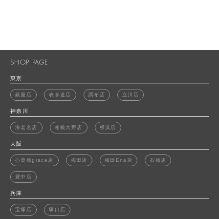
SHOP PAGE
東京
銀座店
表参道店
調布店
立川店
神奈川
海老名店
相模大野店
横浜店
大阪
心斎橋grace店
梅田店
梅田Ena店
石橋店
豊中店
兵庫
宝塚店
塚口店