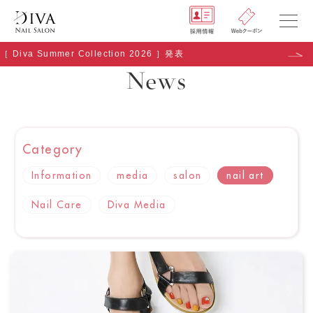
［ Diva Summer Collection 2026 ］発表
NEWS
News
SHOP
GALLERY
Category
RECRUIT
Information
media
salon
nail art
COMPANY
Nail Care
Diva Media
Q&A
Copyright (C) naildiva. All Rights Reserved.