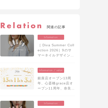
年…
Relation
関連の記事
Information
［ Diva Summer Coll
ection 2026］9のサ
マーネイルデザイン発
表
Information / salon
銀座店オープン13周
年、心斎橋grace店オ
ープン11周年、奈良香
芝店移転オープン3周
年…
Information