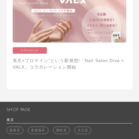
Information
美爪×プロテイン”という新発想!「Nail Salon Diva ×
VALX」コラボレーション開始
SHOP PAGE
東京
銀座店
表参道店
調布店
立川店