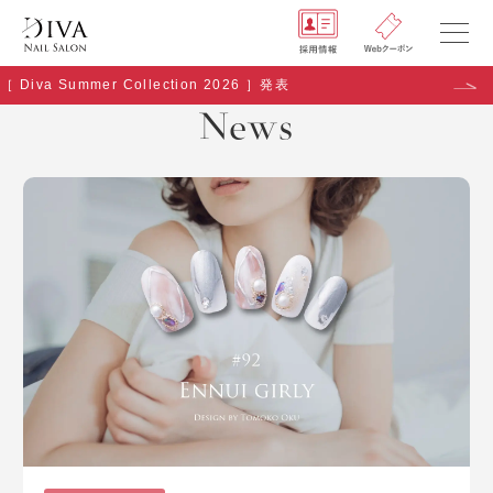
［ Diva Summer Collection 2026 ］発表
NEWS
News
SHOP
GALLERY
RECRUIT
COMPANY
Q&A
Copyright (C) naildiva. All Rights Reserved.