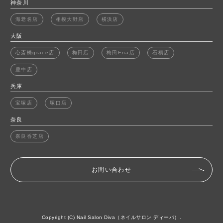
神奈川
海老名店
相模大野店
横浜店
大阪
心斎橋grace店
梅田店
梅田Ena店
石橋店
豊中店
兵庫
宝塚店
塚口店
奈良
奈良香芝店
お問い合わせ
Copyright (C) Nail Salon Diva（ネイルサロン ディーバ）.