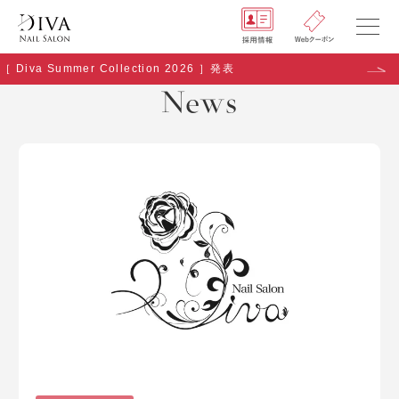
［ Diva Summer Collection 2026 ］発表
NEWS
News
SHOP
GALLERY
RECRUIT
COMPANY
Q&A
Copyright (C) naildiva. All Rights Reserved.