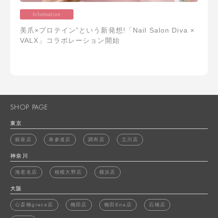
Information
美爪×プロテイン”という新発想!「Nail Salon Diva ×
VALX」コラボレーション開始
SHOP PAGE
東京
銀座店
表参道店
調布店
立川店
神奈川
海老名店
相模大野店
横浜店
大阪
心斎橋grace店
梅田店
梅田Ena店
石橋店