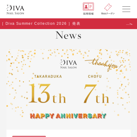
［ Diva Summer Collection 2026 ］発表
NEWS
News
SHOP
GALLERY
RECRUIT
COMPANY
Q&A
Copyright (C) naildiva. All Rights Reserved.