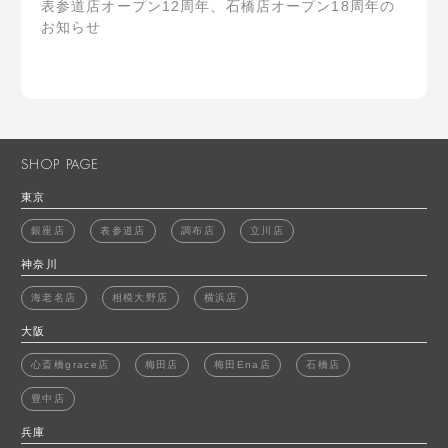
表参道店オープン12周年、石橋店オープン18周年の
お知らせ
SHOP PAGE
東京
銀座店
表参道店
調布店
立川店
神奈川
海老名店
相模大野店
横浜店
大阪
心斎橋grace店
梅田店
梅田Ena店
石橋店
豊中店
兵庫