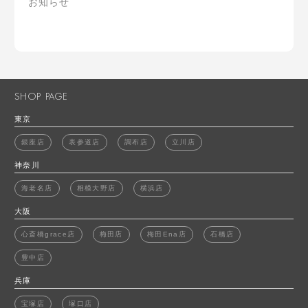
お知らせ
SHOP PAGE
東京
銀座店
表参道店
調布店
立川店
神奈川
海老名店
相模大野店
横浜店
大阪
心斎橋grace店
梅田店
梅田Ena店
石橋店
豊中店
兵庫
宝塚店
塚口店