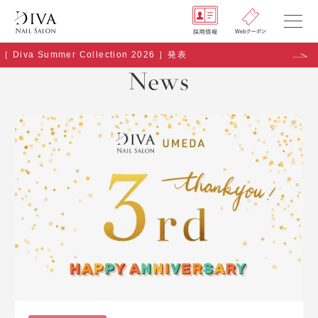
［ Diva Summer Collection 2026 ］発表
NEWS
News
SHOP
GALLERY
RECRUIT
COMPANY
Q&A
Copyright (C) naildiva. All Rights Reserved.